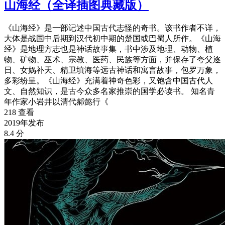
山海经（全译插图典藏版）
《山海经》是一部记述中国古代志怪的奇书。该书作者不详，
大体是战国中后期到汉代初中期的楚国或巴蜀人所作。《山海
经》是地理方志也是神话故事集，书中涉及地理、动物、植
物、矿物、巫术、宗教、医药、民族等方面，并保存了夸父逐
日、女娲补天、精卫填海等远古神话和寓言故事，包罗万象，
多彩纷呈。《山海经》充满着神奇色彩，又饱含中国古代人
文、自然知识，是古今众多名家推崇的国学必读书。 知名青
年作家小岩井以清代郝懿行《
218 查看
2019年发布
8.4 分