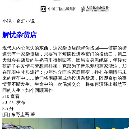
小说 -
奇幻小说
解忧杂货店
现代人内心流失的东西，这家杂货店能帮你找回——僻静的街
道旁有一家杂货店，只要写下烦恼投进卷帘门的投信口，第二
天就会在店后的牛奶箱里得到回答。因男友身患绝症，年轻女
孩静子在爱情与梦想间徘徊；克郎为了音乐梦想离家漂泊，却
在现实中寸步难行；少年浩介面临家庭巨变，挣扎在亲情与未
来的迷茫中……他们将困惑写成信投进杂货店，随即奇妙的事
情竟不断发生。生命中的一次偶然交会，将如何演绎出截然不
同的人生？如今回顾写作
210 查看
2014年发布
8.5 分
[日] 东野圭吾 著