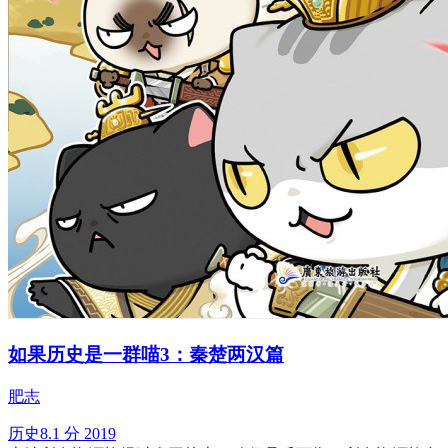
如果历史是一群喵3：秦楚两汉篇
肥志
历史
8.1 分
2019