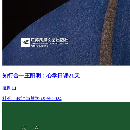
知行合一王阳明：心学日课21天
度阴山
社会、政治与哲学
6.9 分
2024