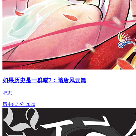
如果历史是一群喵7：隋唐风云篇
肥志
历史
8.7 分
2020