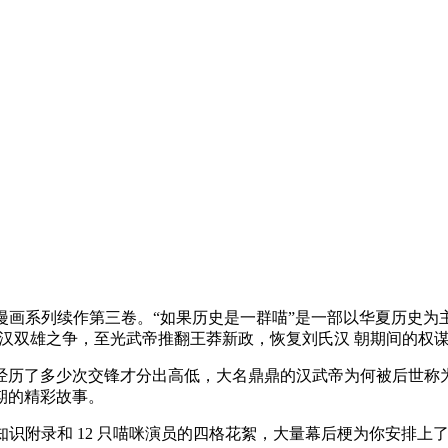
漫画系列续作第三卷。“如果历史是一群喵”是一部以华夏历史为主
，楚汉双雄之争，至光武帝推翻王莽新政，恢复刘氏汉 朝期间的权
经历了多少次交锋才分出高低，大名鼎鼎的汉武帝为何被后世称为
期的精彩故事。
知识附录和 12 只喵咪演员的四格花絮，大量幕后梗为你安排上