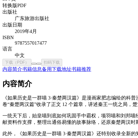
转换版PDF
出版社
广东旅游出版社
出版日期
2019年4月
ISBN
9787557017477
语言
中文
下载（PDF）
扫码下载
内容简介
书籍信息
备用下载地址
书籍推荐
内容简介
《如果历史是一群喵 3·秦楚两汉篇》是漫画家肥志编绘的科普
卷“秦楚两汉篇”收录了正文 12 个篇章，讲述秦王一统之局
一统天下后，始皇喵到底如何巩固手中霸权，项羽喵和刘邦喵
献资料作支撑，整理出通俗易懂的故事脉络，还原秦楚两汉时
此外，《如果历史是一群喵 3·秦楚两汉篇》还特别收录全新的