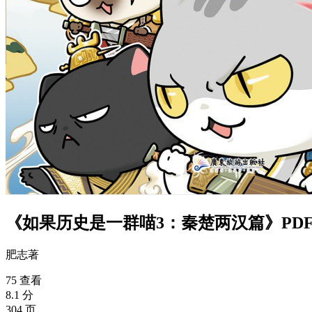
《如果历史是一群喵3：秦楚两汉篇》PD
肥志
著
75 查看
8.1 分
304 页