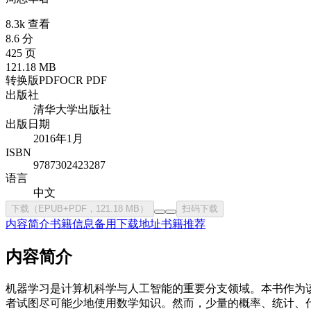
8.3k 查看
8.6 分
425 页
121.18 MB
转换版PDF
OCR PDF
出版社
清华大学出版社
出版日期
2016年1月
ISBN
9787302423287
语言
中文
下载（EPUB+PDF，121.18 MB）
扫码下载
内容简介
书籍信息
备用下载地址
书籍推荐
内容简介
机器学习是计算机科学与人工智能的重要分支领域。本书作为
者试图尽可能少地使用数学知识。然而，少量的概率、统计、