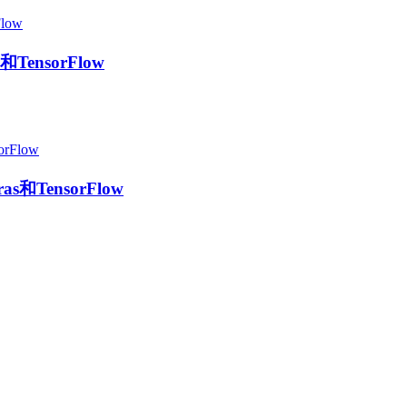
TensorFlow
s和TensorFlow