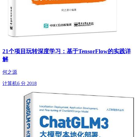
21个项目玩转深度学习：基于TensorFlow的实践详
解
何之源
计算机
6 分
2018