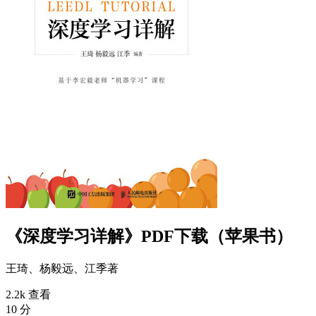
《深度学习详解》PDF下载（苹果书）
王琦、杨毅远、江季
著
2.2k 查看
10 分