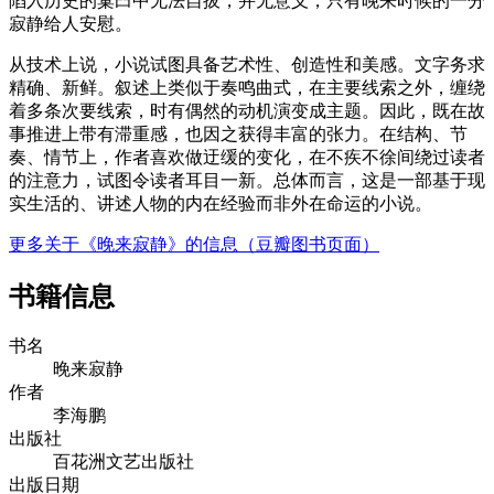
陷入历史的窠臼中无法自拔，并无意义，只有晚来时候的一分
寂静给人安慰。
从技术上说，小说试图具备艺术性、创造性和美感。文字务求
精确、新鲜。叙述上类似于奏鸣曲式，在主要线索之外，缠绕
着多条次要线索，时有偶然的动机演变成主题。因此，既在故
事推进上带有滞重感，也因之获得丰富的张力。在结构、节
奏、情节上，作者喜欢做迂缓的变化，在不疾不徐间绕过读者
的注意力，试图令读者耳目一新。总体而言，这是一部基于现
实生活的、讲述人物的内在经验而非外在命运的小说。
更多关于《晚来寂静》的信息（豆瓣图书页面）
书籍信息
书名
晚来寂静
作者
李海鹏
出版社
百花洲文艺出版社
出版日期