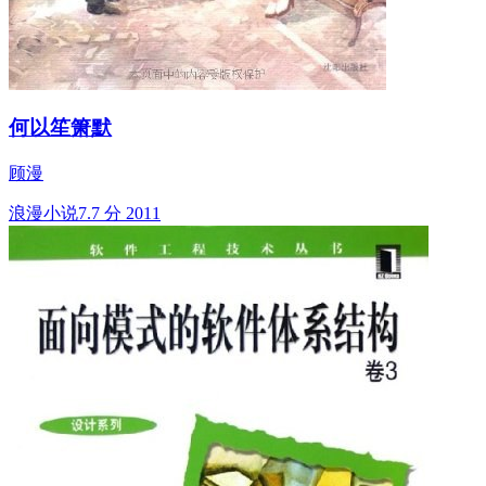
何以笙箫默
顾漫
浪漫小说
7.7 分
2011