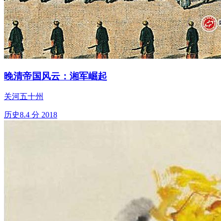
晚清帝国风云：湘军崛起
关河五十州
历史
8.4 分
2018