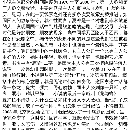
小说主体部分的时间跨度为 1976 年至 2008 年，第一人称和第
三人称交替叙述。主要内容是主人公夏冲从 4 岁到 31 岁的经
历、见闻，在此主要线索之外还有多条次要线索交替推进，如
周围人的故事等等。就个性而言，夏冲是一个对悲剧非常敏感
的人，发现周围生活中到处是被忽略的悲剧。他的父母、少年
时代最好的朋友、朋友的母亲、高中同学乃至路人甲乙丙，都
在各种悲剧之中。与传统的悲剧不同的只是这些悲剧往往被看
作是理所当然，不足为奇。小说中也包含一个爱情故事，其实
是半个，算是悲剧中的一抹暖色。女主人公是一个比男主人公
更好的人物，她同样年轻、聪明，但更平静，也懂得安之若
素。书名中有“寂静”二字，是因为主人公有三次拒绝跟任何人
说话，一次是幼儿园时期，一次是高一，一次是 31 岁在四川
独自旅行时。小说便从第三次“寂静”开始，次第展开倒叙。概
括小说的核心意思，就是无论时代如何变化，这国家这生活都
像一条龙，庞大、强力、野心勃勃，而主人公则像一只蝉，疏
离、弱小、难以平静——小说的最后一章就叫《龙与蝉》——
夏冲也不清楚，为什么生活如此平淡又令人激动。当他到了成
熟的年纪，成了一名律师，却仍受制于往日记忆，不得自由。
2008 年北京奥运会之前，中国已经成了一个崭新的国家，生
活完全变了。这时夏冲回首往事，就像蝉发出了一串戏谑的鸣
叫一般，又悲伤，又懂得这悲伤也是可笑的。他见到的一切都