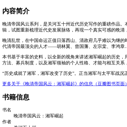
内容简介
晚清帝国风云系列，是关河五十州近代历史写作的重磅作品。
辑，试图重新梳理近代史发展脉络，再现一个真实可感的晩清
晚清乱世，在中国命运正值日落西山、清政府几乎难以为继的
代清帝国最顶尖的人才——胡林翼、曾国藩、左宗棠、李鸿章
本书基于丰富的史料，以全新的视角来讲述湘军崛起的历史，
方法、募兵制度，以及湘军领袖的个人性格、才能与相互关系
“历史成就了湘军，湘军改变了历史”。正当湘军与太平军战况
更多关于《晚清帝国风云：湘军崛起》的信息（豆瓣图书页面
书籍信息
书名
晚清帝国风云：湘军崛起
作者