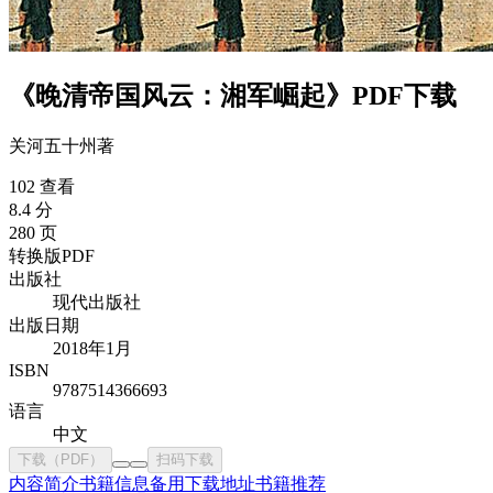
《晚清帝国风云：湘军崛起》PDF下载
关河五十州
著
102 查看
8.4 分
280 页
转换版PDF
出版社
现代出版社
出版日期
2018年1月
ISBN
9787514366693
语言
中文
下载（PDF）
扫码下载
内容简介
书籍信息
备用下载地址
书籍推荐