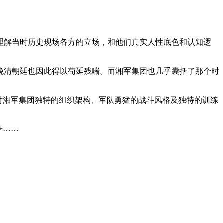
理解当时历史现场各方的立场，和他们真实人性底色和认知逻
晚清朝廷也因此得以苟延残喘。而湘军集团也几乎囊括了那个时
对湘军集团独特的组织架构、军队勇猛的战斗风格及独特的训练
争……