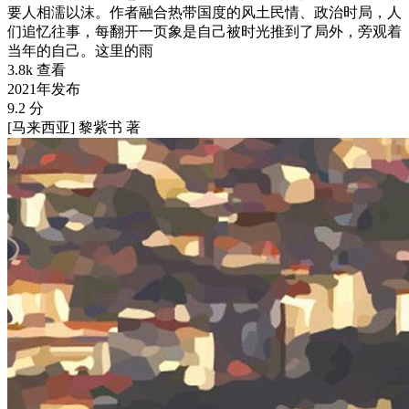
要人相濡以沫。作者融合热带国度的风土民情、政治时局，人
们追忆往事，每翻开一页象是自己被时光推到了局外，旁观着
当年的自己。这里的雨
3.8k 查看
2021年发布
9.2 分
[马来西亚] 黎紫书 著