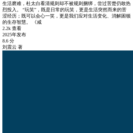
生活磨难，杜太白看清规则却不被规则捆绑，尝过苦楚仍敢热
烈投入。 “玩笑”，既是日常的玩笑，更是生活突然而来的苦
涩经历；既可以会心一笑，更是我们应对生活变化、消解困顿
的生存智慧。 《咸
2.2k 查看
2025年发布
8.6 分
刘震云 著