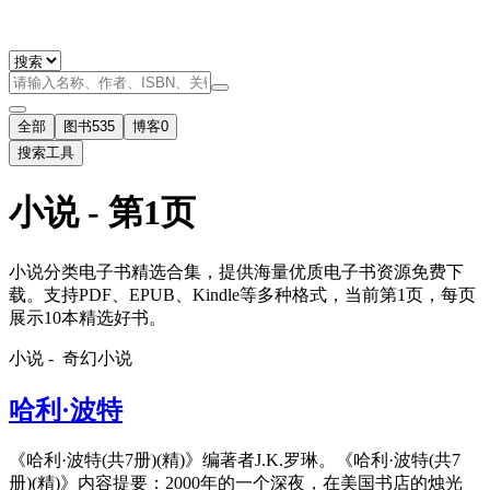
全部
图书
535
博客
0
搜索工具
小说 - 第1页
小说分类电子书精选合集，提供海量优质电子书资源免费下
载。支持PDF、EPUB、Kindle等多种格式，当前第1页，每页
展示10本精选好书。
小说 -
奇幻小说
哈利·波特
《哈利·波特(共7册)(精)》编著者J.K.罗琳。《哈利·波特(共7
册)(精)》内容提要：2000年的一个深夜，在美国书店的烛光