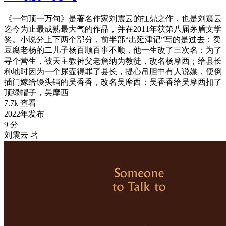
《一句顶一万句》是著名作家刘震云的扛鼎之作，也是刘震云
迄今为止最成熟最大气的作品，并在2011年获第八届茅盾文学
奖。小说分上下两个部分，前半部“出延津记”写的是过去：卖
豆腐老杨的二儿子杨百顺百事不顺，他一生改了三次名：为了
寻个营生，被天主教神父老詹纳为教徒，改名杨摩西；给县长
种地时因为一个尿壶得罪了县长，提心吊胆中有人说媒，便倒
插门嫁给馒头铺的吴香香，改名吴摩西；吴香香给吴摩西扣了
顶绿帽子，吴摩西
7.7k 查看
2022年发布
9 分
刘震云 著