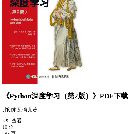
《Python深度学习（第2版）》PDF下载
弗朗索瓦·肖莱
著
3.9k 查看
10 分
292 页