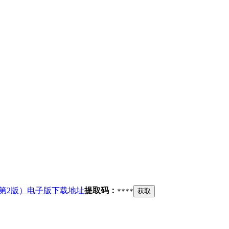
习（第2版）电子版下载地址
提取码：
****
获取