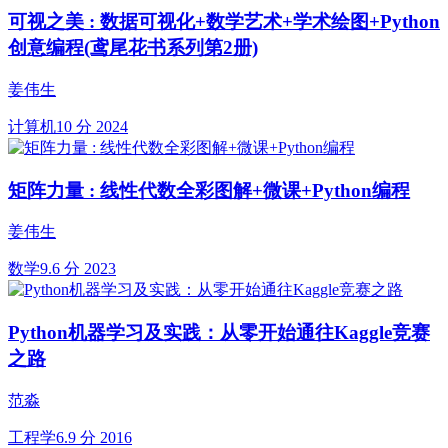
可视之美 : 数据可视化+数学艺术+学术绘图+Python
创意编程(鸢尾花书系列第2册)
姜伟生
计算机
10 分
2024
矩阵力量 : 线性代数全彩图解+微课+Python编程
姜伟生
数学
9.6 分
2023
Python机器学习及实践：从零开始通往Kaggle竞赛
之路
范淼
工程学
6.9 分
2016