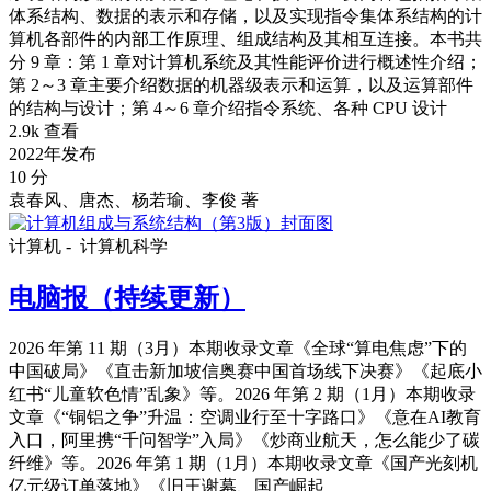
体系结构、数据的表示和存储，以及实现指令集体系结构的计
算机各部件的内部工作原理、组成结构及其相互连接。本书共
分 9 章：第 1 章对计算机系统及其性能评价进行概述性介绍；
第 2～3 章主要介绍数据的机器级表示和运算，以及运算部件
的结构与设计；第 4～6 章介绍指令系统、各种 CPU 设计
2.9k 查看
2022年发布
10 分
袁春风、唐杰、杨若瑜、李俊 著
计算机 -
计算机科学
电脑报（持续更新）
2026 年第 11 期（3月）本期收录文章《全球“算电焦虑”下的
中国破局》《直击新加坡信奥赛中国首场线下决赛》《起底小
红书“儿童软色情”乱象》等。2026 年第 2 期（1月）本期收录
文章《“铜铝之争”升温：空调业行至十字路口》《意在AI教育
入口，阿里携“千问智学”入局》《炒商业航天，怎么能少了碳
纤维》等。2026 年第 1 期（1月）本期收录文章《国产光刻机
亿元级订单落地》《旧王谢幕、国产崛起