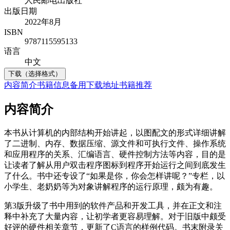
人民邮电出版社
出版日期
2022年8月
ISBN
9787115595133
语言
中文
下载（选择格式）
内容简介
书籍信息
备用下载地址
书籍推荐
内容简介
本书从计算机的内部结构开始讲起，以图配文的形式详细讲解
了二进制、内存、数据压缩、源文件和可执行文件、操作系统
和应用程序的关系、汇编语言、硬件控制方法等内容，目的是
让读者了解从用户双击程序图标到程序开始运行之间到底发生
了什么。书中还专设了“如果是你，你会怎样讲呢？”专栏，以
小学生、老奶奶等为对象讲解程序的运行原理，颇为有趣。
第3版升级了书中用到的软件产品和开发工具，并在正文和注
释中补充了大量内容，让初学者更容易理解。对于旧版中颇受
好评的硬件相关章节，更新了C语言的样例代码。书末附录关