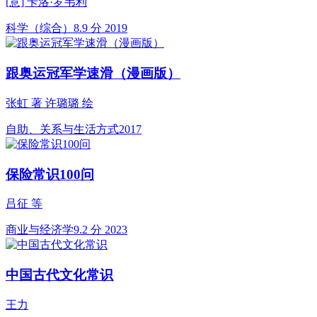
[意] 卡洛·罗韦利
科学（综合）
8.9 分
2019
跟奥运冠军学速滑（漫画版）
张虹 著 许璐璐 绘
自助、关系与生活方式
2017
保险常识100问
吕征 等
商业与经济学
9.2 分
2023
中国古代文化常识
王力