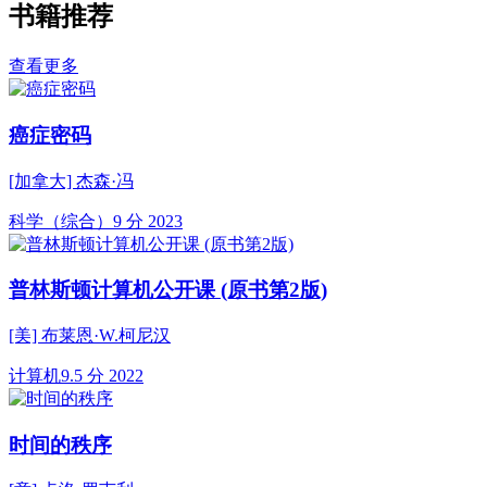
书籍推荐
查看更多
癌症密码
[加拿大] 杰森·冯
科学（综合）
9 分
2023
普林斯顿计算机公开课 (原书第2版)
[美] 布莱恩·W.柯尼汉
计算机
9.5 分
2022
时间的秩序