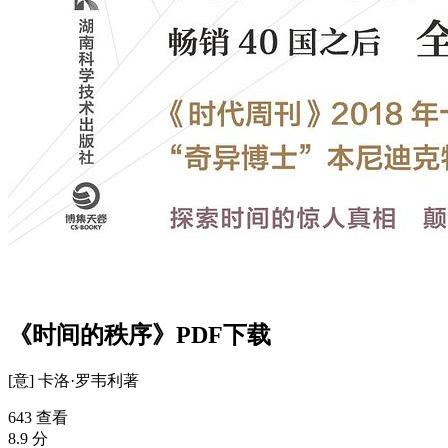
《时间的秩序》PDF下载
[意] 卡洛·罗韦利
著
643 查看
8.9 分