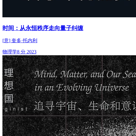
时间：从永恒秩序走向量子纠缠
[意] 奎多·托内利
物理学
8 分
2023