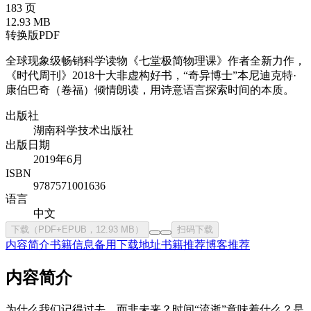
183 页
12.93 MB
转换版PDF
全球现象级畅销科学读物《七堂极简物理课》作者全新力作，
《时代周刊》2018十大非虚构好书，“奇异博士”本尼迪克特·
康伯巴奇（卷福）倾情朗读，用诗意语言探索时间的本质。
出版社
湖南科学技术出版社
出版日期
2019年6月
ISBN
9787571001636
语言
中文
下载（PDF+EPUB，12.93 MB）
扫码下载
内容简介
书籍信息
备用下载地址
书籍推荐
博客推荐
内容简介
为什么我们记得过去，而非未来？时间“流逝”意味着什么？是