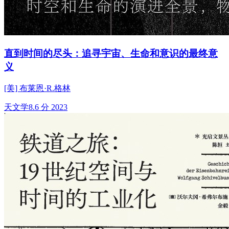
直到时间的尽头：追寻宇宙、生命和意识的最终意
义
[美] 布莱恩·R.格林
天文学
8.6 分
2023