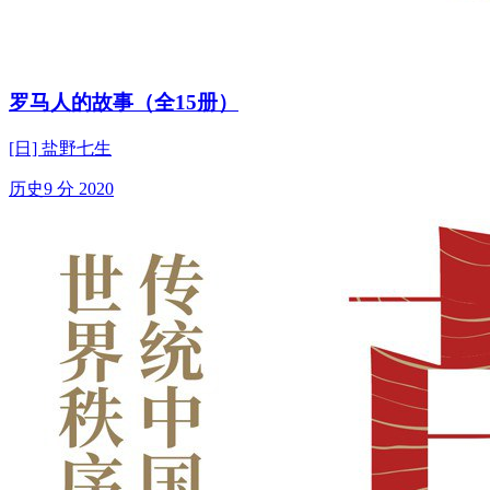
罗马人的故事（全15册）
[日] 盐野七生
历史
9 分
2020