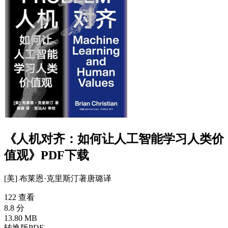
《人机对齐：如何让人工智能学习人类价
值观》PDF下载
[美] 布莱恩·克里斯汀
著
唐璐
译
122 查看
8.8 分
13.80 MB
转换版PDF