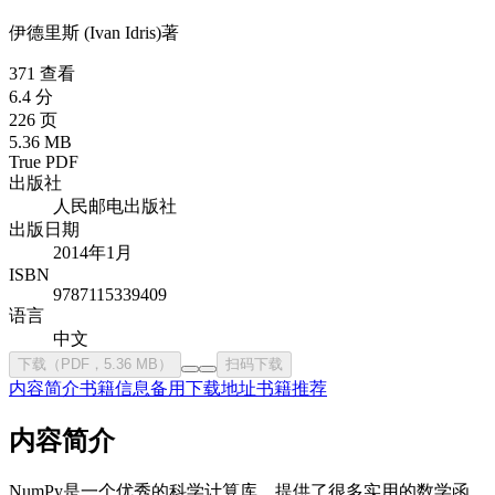
伊德里斯 (Ivan Idris)
著
371 查看
6.4 分
226 页
5.36 MB
True PDF
出版社
人民邮电出版社
出版日期
2014年1月
ISBN
9787115339409
语言
中文
下载（PDF，5.36 MB）
扫码下载
内容简介
书籍信息
备用下载地址
书籍推荐
内容简介
NumPy是一个优秀的科学计算库，提供了很多实用的数学函