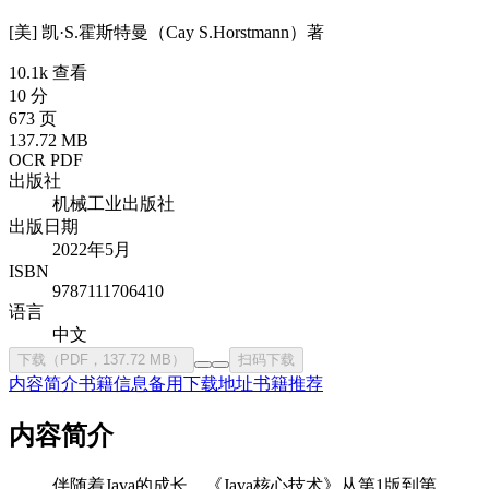
[美] 凯·S.霍斯特曼（Cay S.Horstmann）
著
10.1k 查看
10 分
673 页
137.72 MB
OCR PDF
出版社
机械工业出版社
出版日期
2022年5月
ISBN
9787111706410
语言
中文
下载（PDF，137.72 MB）
扫码下载
内容简介
书籍信息
备用下载地址
书籍推荐
内容简介
伴随着Java的成长，《Java核心技术》从第1版到第