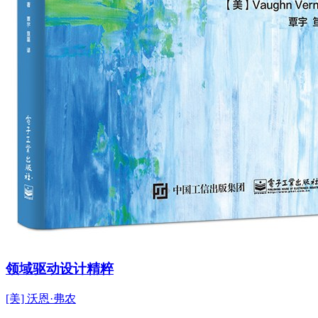
领域驱动设计精粹
[美] 沃恩·弗农