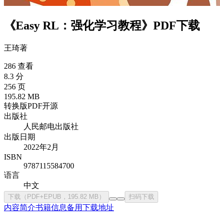
《Easy RL：强化学习教程》PDF下载
王琦
著
286 查看
8.3 分
256 页
195.82 MB
转换版PDF
开源
出版社
人民邮电出版社
出版日期
2022年2月
ISBN
9787115584700
语言
中文
下载（PDF+EPUB，195.82 MB）
扫码下载
内容简介
书籍信息
备用下载地址