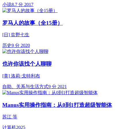
小说
8.7 分
2017
罗马人的故事（全15册）
[日] 盐野七生
历史
9 分
2020
也许你该找个人聊聊
[美] 洛莉·戈特利布
自助、关系与生活方式
9 分
2021
Manus实用操作指南：从0到1打造超级智能体
苏江 等
计算机
2025