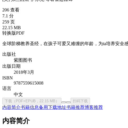
206 查看
7.1 分
259 页
22.15 MB
转换版PDF
全球阶梯教养圣经，在孩子可爱又难缠的年龄，为ta培养安全
出版社
紫图图书
出版日期
2018年3月
ISBN
9787559615008
语言
中文
下载（PDF+EPUB，22.15 MB）
扫码下载
内容简介
书籍信息
备用下载地址
书籍推荐
博客推荐
内容简介