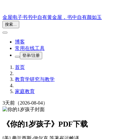
金屋电子书
书中自有黄金屋，书中自有颜如玉
搜索...
博客
常用在线工具
登录/注册
首页
教育学研究与教学
家庭教育
3天前
（2026-08-04）
《你的1岁孩子》PDF下载
[美] 弗兰西斯·伊尔克 等
著
崔运帷
译