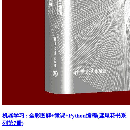
机器学习 : 全彩图解+微课+Python编程(鸢尾花书系
列第7册)