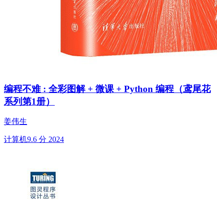
编程不难 : 全彩图解 + 微课 + Python 编程（鸢尾花
系列第1册）
姜伟生
计算机
9.6 分
2024