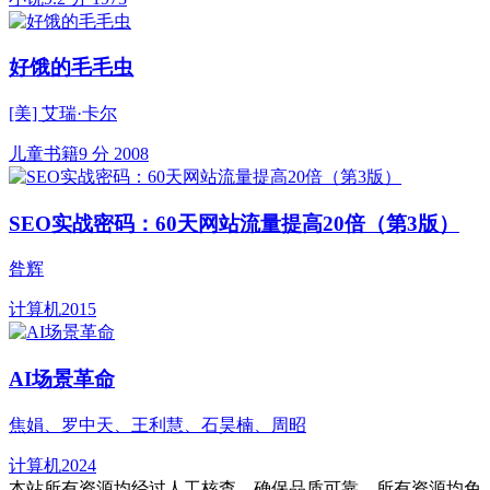
好饿的毛毛虫
[美] 艾瑞·卡尔
儿童书籍
9 分
2008
SEO实战密码：60天网站流量提高20倍（第3版）
昝辉
计算机
2015
AI场景革命
焦娟、罗中天、王利慧、石昊楠、周昭
计算机
2024
本站所有资源均经过人工核查，确保品质可靠。所有资源均免