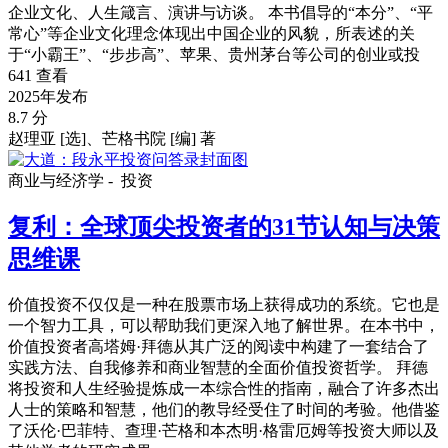
企业文化、人生箴言、演讲与访谈。 本书倡导的“本分”、“平
常心”等企业文化理念体现出中国企业的风貌，所表述的关
于“小霸王”、“步步高”、苹果、贵州茅台等公司的创业或投
641 查看
2025年发布
8.7 分
赵理亚 [选]、芒格书院 [编] 著
商业与经济学 -
投资
复利：全球顶尖投资者的31节认知与决策
思维课
价值投资不仅仅是一种在股票市场上获得成功的系统。它也是
一个智力工具，可以帮助我们更深入地了解世界。在本书中，
价值投资者高塔姆·拜德从其广泛的阅读中构建了一套结合了
实践方法、自我修养和商业智慧的全面价值投资哲学。 拜德
将投资和人生经验提炼成一本综合性的指南，融合了许多杰出
人士的策略和智慧，他们的教导经受住了时间的考验。他借鉴
了沃伦·巴菲特、查理·芒格和本杰明·格雷厄姆等投资大师以及