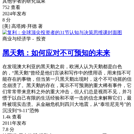
其他学者的研究成果
752 查看
2024年发布
8 分
[美] 高塔姆·拜德 著
商业与经济学 -
投资
黑天鹅：如何应对不可预知的未来
在发现澳大利亚的黑天鹅之前，欧洲人认为天鹅都是白色
的，“黑天鹅”曾经是他们言谈和写作中的惯用语，用来指不可
能存在的事物，但当第一只黑天鹅出现时，这个不可动摇的信
念崩溃了。黑天鹅的存在，寓示不可预测的重大稀有事件，它
们常常带来意料之外的重大冲击，但人们总是视而不见，并习
惯于以自己有限的生活经验和不堪一击的信念来解释它们，最
终被现实击溃。从金融危机到四川大地震，从“泰坦尼克号”的
沉没到“9-11”恐怖
1.4k 查看
2011年发布
7.8 分