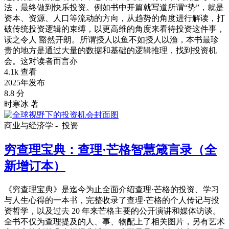
法，最终做到快乐投资。例如书中开篇就写道所谓“势”，就是
资本、资源、人口等流动的方向，从趋势的角度进行解读，打
破传统投资逻辑的束缚，以更高维的角度来看待投资这件事，
读之令人 豁然开朗。所谓授人以鱼不如授人以渔，本书最珍
贵的地方是通过大量的数据和基础的逻辑推理，找到投资机
会。这对读者而言亦
4.1k 查看
2025年发布
8.8 分
时寒冰 著
商业与经济学 -
投资
穷查理宝典：查理·芒格智慧箴言录（全
新增订本）
《穷查理宝典》是迄今为止全面介绍查理·芒格的投资、学习
与人生心得的一本书，完整收录了查理·芒格的个人传记与投
资哲学，以及过去 20 年来芒格主要的公开演讲和媒体访谈。
全书不仅为查理提及的人、事、物配上了相关图片，另有艺术