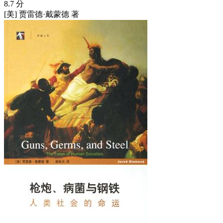
8.7 分
[美] 贾雷德·戴蒙德 著