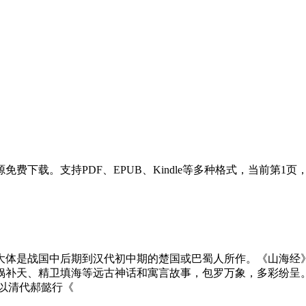
下载。支持PDF、EPUB、Kindle等多种格式，当前第1页
大体是战国中后期到汉代初中期的楚国或巴蜀人所作。《山海经
娲补天、精卫填海等远古神话和寓言故事，包罗万象，多彩纷呈
以清代郝懿行《