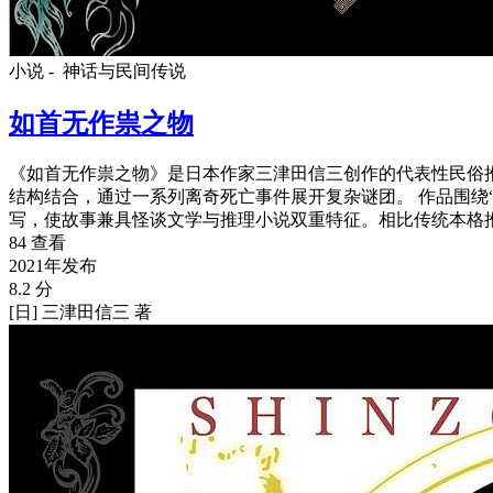
小说 -
神话与民间传说
如首无作祟之物
《如首无作祟之物》是日本作家三津田信三创作的代表性民俗
结构结合，通过一系列离奇死亡事件展开复杂谜团。 作品围绕
写，使故事兼具怪谈文学与推理小说双重特征。相比传统本格
84 查看
2021年发布
8.2 分
[日] 三津田信三 著