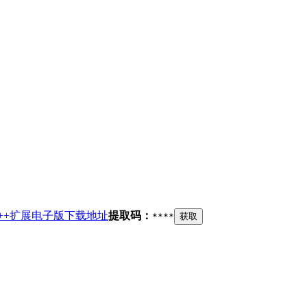
打C++扩展电子版下载地址
提取码：
****
获取