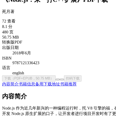
死月
著
72 查看
8.1 分
480 页
50.75 MB
转换版PDF
出版日期
2018年6月
ISBN
9787121336423
语言
english
下载（PDF+EPUB，50.75 MB）
扫码下载
内容简介
书籍信息
备用下载地址
书籍推荐
内容简介
Node.js 作为近几年新兴的一种编程运行时，托 V8 引
开发 Node.js 原生扩展的口子，让开发者进行项目开发时有了