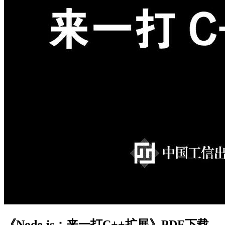
《Node.js：来一打C++扩展》PDF下载