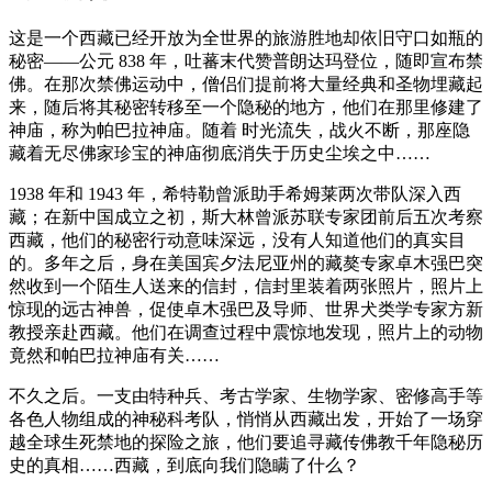
这是一个西藏已经开放为全世界的旅游胜地却依旧守口如瓶的
秘密——公元 838 年，吐蕃末代赞普朗达玛登位，随即宣布禁
佛。在那次禁佛运动中，僧侣们提前将大量经典和圣物埋藏起
来，随后将其秘密转移至一个隐秘的地方，他们在那里修建了
神庙，称为帕巴拉神庙。随着 时光流失，战火不断，那座隐
藏着无尽佛家珍宝的神庙彻底消失于历史尘埃之中……
1938 年和 1943 年，希特勒曾派助手希姆莱两次带队深入西
藏；在新中国成立之初，斯大林曾派苏联专家团前后五次考察
西藏，他们的秘密行动意味深远，没有人知道他们的真实目
的。多年之后，身在美国宾夕法尼亚州的藏獒专家卓木强巴突
然收到一个陌生人送来的信封，信封里装着两张照片，照片上
惊现的远古神兽，促使卓木强巴及导师、世界犬类学专家方新
教授亲赴西藏。他们在调查过程中震惊地发现，照片上的动物
竟然和帕巴拉神庙有关……
不久之后。一支由特种兵、考古学家、生物学家、密修高手等
各色人物组成的神秘科考队，悄悄从西藏出发，开始了一场穿
越全球生死禁地的探险之旅，他们要追寻藏传佛教千年隐秘历
史的真相……西藏，到底向我们隐瞒了什么？