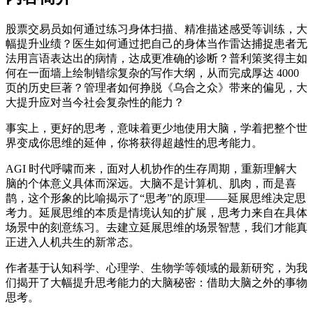
股票交易员如何通过练习身体扫描、精准描述感受等训练，大
幅提升业绩？医生如何通过把自己的身体当作雷达捕捉患者无
法用言语表达出的病情，达成更准确的诊断？普利策奖得主如
何在一面墙上绘制错综复杂的写作大纲，从而完成厚达 4000
页的历史巨著？管理者如何挣脱《乌合之众》带来的偏见，大
大提升应对当今社会复杂性的能力？
事实上，更好的思考，意味着更少地使用大脑，学着把整个世
界变成你思维的延伸，你将获得超越性的思考能力。
AGI 时代呼啸而来，面对人机协作的生存周期，重新理解大
脑的个体意义具体而深远。大脑不是计算机、肌肉，而是喜
鹊，这个形象的比喻揭示了“思考”的原理——延展思维决定思
考力。延展思维的本质是情境认知的扩展，思考力来自在具体
场景中的刻意练习。去建立延展思维的场景智慧，我们才能真
正进入人机共生的新常态。
作者基于认知科学、心理学、生物学等领域的最新研究，为我
们揭开了大幅提升思考能力的大脑秘密：借助大脑之外的事物
思考。