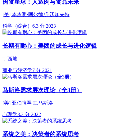
肉食星球：人造肉与食品未来
[美] 本杰明·阿尔德斯·沃加夫特
科学（综合）
6.3 分
2023
长期有耐心：美团的成长与进化逻辑
丁西坡
商业与经济学
7 分
2021
马斯洛需求层次理论（全3册）
[美] 亚伯拉罕·H.马斯洛
心理学
8.3 分
2022
系统之美：决策者的系统思考