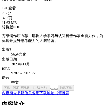
191 查看
7.6 分
320 页
11.63 MB
转换版PDF
万维钢作序力荐。耶鲁大学学习与认知科普作家全新力作，为
你揭开提升思考能力的大脑秘密。
出版社
湛庐文化
出版日期
2023年11月
ISBN
9787573907172
语言
中文
下载（PDF+EPUB，11.63 MB）
扫码下载
内容简介
书籍信息
备用下载地址
书籍推荐
内容简介