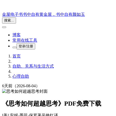
金屋电子书
书中自有黄金屋，书中自有颜如玉
搜索...
博客
常用在线工具
登录/注册
首页
自助、关系与生活方式
心理自助
6天前
（2026-08-04）
《思考如何超越思考》PDF免费下载
[美] 安妮·墨菲·保罗
著
吴艳红
译