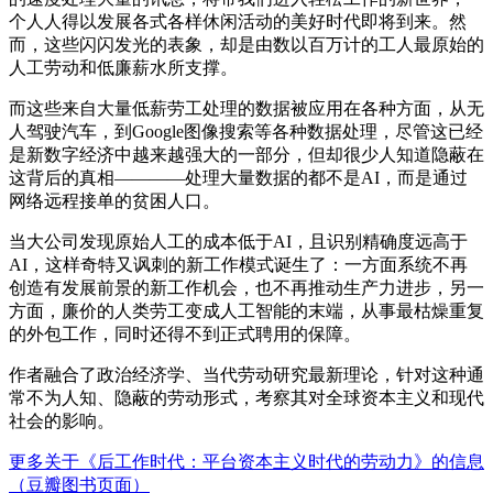
个人人得以发展各式各样休闲活动的美好时代即将到来。然
而，这些闪闪发光的表象，却是由数以百万计的工人最原始的
人工劳动和低廉薪水所支撑。
而这些来自大量低薪劳工处理的数据被应用在各种方面，从无
人驾驶汽车，到Google图像搜索等各种数据处理，尽管这已经
是新数字经济中越来越强大的一部分，但却很少人知道隐蔽在
这背后的真相————处理大量数据的都不是AI，而是通过
网络远程接单的贫困人口。
当大公司发现原始人工的成本低于AI，且识别精确度远高于
AI，这样奇特又讽刺的新工作模式诞生了：一方面系统不再
创造有发展前景的新工作机会，也不再推动生产力进步，另一
方面，廉价的人类劳工变成人工智能的末端，从事最枯燥重复
的外包工作，同时还得不到正式聘用的保障。
作者融合了政治经济学、当代劳动研究最新理论，针对这种通
常不为人知、隐蔽的劳动形式，考察其对全球资本主义和现代
社会的影响。
更多关于《后工作时代：平台资本主义时代的劳动力》的信息
（豆瓣图书页面）