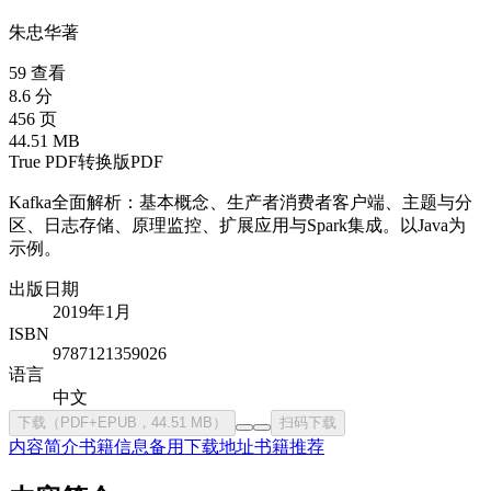
朱忠华
著
59 查看
8.6 分
456 页
44.51 MB
True PDF
转换版PDF
Kafka全面解析：基本概念、生产者消费者客户端、主题与分
区、日志存储、原理监控、扩展应用与Spark集成。以Java为
示例。
出版日期
2019年1月
ISBN
9787121359026
语言
中文
下载（PDF+EPUB，44.51 MB）
扫码下载
内容简介
书籍信息
备用下载地址
书籍推荐