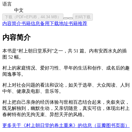
语言
中文
下载（PDF+EPUB，44.34 MB）
扫码下载
内容简介
书籍信息
备用下载地址
书籍推荐
内容简介
本书是“村上朝日堂系列”之一，共 51 篇。内有安西水丸的插
图 52 幅。
村上的家庭情况、爱好习性、早年的生活和创作、成名后的趣
闻逸事等。
村上对社会问题的看法和议论，如关于选举、大众阅读、人到
中年、健康及电影、音乐等。
村上把自己亲身的经历体验与世相百态结合起来，夹叙夹议，
既见解独到，幽默生动，又亲切随意，真实可信，体现出村上
春树特有的无拘无束、异想天开的风格。
更多关于《村上朝日堂的卷土重来》的信息（豆瓣图书页面）