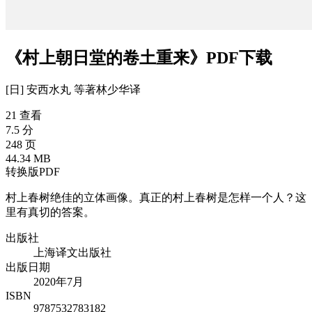
《村上朝日堂的卷土重来》PDF下载
[日] 安西水丸 等
著
林少华
译
21 查看
7.5 分
248 页
44.34 MB
转换版PDF
村上春树绝佳的立体画像。真正的村上春树是怎样一个人？这
里有真切的答案。
出版社
上海译文出版社
出版日期
2020年7月
ISBN
9787532783182