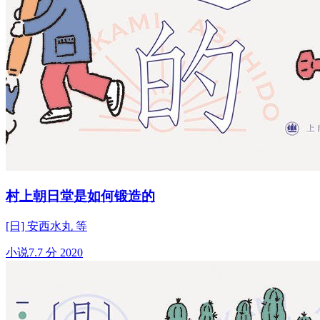
村上朝日堂是如何锻造的
[日] 安西水丸 等
小说
7.7 分
2020