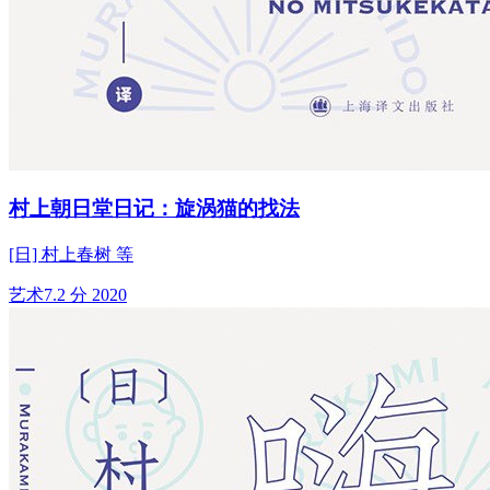
村上朝日堂日记：旋涡猫的找法
[日] 村上春树 等
艺术
7.2 分
2020