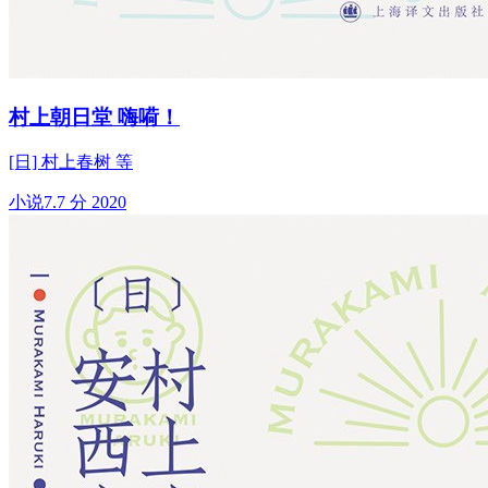
村上朝日堂 嗨嗬！
[日] 村上春树 等
小说
7.7 分
2020