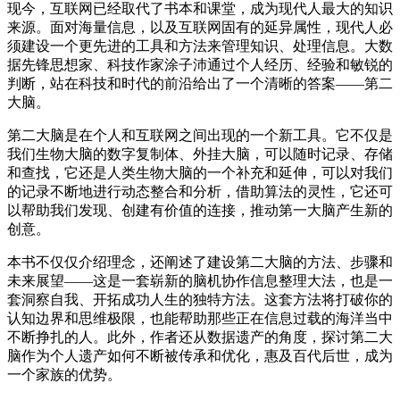
现今，互联网已经取代了书本和课堂，成为现代人最大的知识
来源。面对海量信息，以及互联网固有的延异属性，现代人必
须建设一个更先进的工具和方法来管理知识、处理信息。大数
据先锋思想家、科技作家涂子沛通过个人经历、经验和敏锐的
判断，站在科技和时代的前沿给出了一个清晰的答案——第二
大脑。
第二大脑是在个人和互联网之间出现的一个新工具。它不仅是
我们生物大脑的数字复制体、外挂大脑，可以随时记录、存储
和查找，它还是人类生物大脑的一个补充和延伸，可以对我们
的记录不断地进行动态整合和分析，借助算法的灵性，它还可
以帮助我们发现、创建有价值的连接，推动第一大脑产生新的
创意。
本书不仅仅介绍理念，还阐述了建设第二大脑的方法、步骤和
未来展望——这是一套崭新的脑机协作信息整理大法，也是一
套洞察自我、开拓成功人生的独特方法。这套方法将打破你的
认知边界和思维极限，也能帮助那些正在信息过载的海洋当中
不断挣扎的人。此外，作者还从数据遗产的角度，探讨第二大
脑作为个人遗产如何不断被传承和优化，惠及百代后世，成为
一个家族的优势。