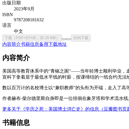
出版日期
2023年9月
ISBN
9787208181632
语言
中文
下载（PDF+EPUB，26.18 MB）
扫码下载
内容简介
书籍信息
备用下载地址
内容简介
美国高等教育体系中的“青椒之困”——当年轻博士顺利毕业
宣科下拿着居于最低水平线的时薪，按课缔结的一纸合约无法
数以百万计的名校博士以“兼职教师”的头衔为开端，走入了高
作者赫布·柴尔德里斯自身即是一位徘徊在象牙塔和学术流水
更多关于《学历之死：美国博士消亡史》的信息（豆瓣图书页
书籍信息