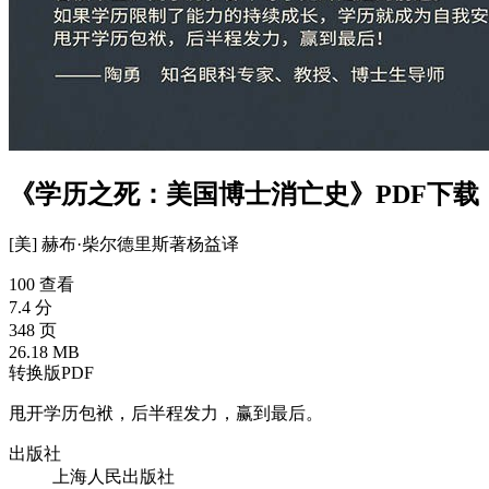
《学历之死：美国博士消亡史》PDF下载
[美] 赫布·柴尔德里斯
著
杨益
译
100 查看
7.4 分
348 页
26.18 MB
转换版PDF
甩开学历包袱，后半程发力，赢到最后。
出版社
上海人民出版社