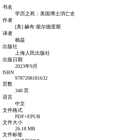
书名
学历之死：美国博士消亡史
作者
[美] 赫布·柴尔德里斯
译者
杨益
出版社
上海人民出版社
出版日期
2023年9月
ISBN
9787208181632
页数
348 页
语言
中文
文件格式
PDF+EPUB
文件大小
26.18 MB
文件标签