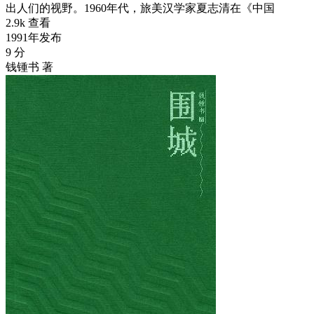
出人们的视野。1960年代，旅美汉学家夏志清在《中国
2.9k 查看
1991年发布
9 分
钱锺书 著