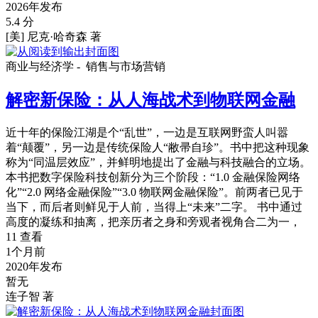
2026年发布
5.4 分
[美] 尼克·哈奇森 著
商业与经济学 -
销售与市场营销
解密新保险：从人海战术到物联网金融
近十年的保险江湖是个“乱世”，一边是互联网野蛮人叫嚣
着“颠覆”，另一边是传统保险人“敝帚自珍”。书中把这种现象
称为“同温层效应”，并鲜明地提出了金融与科技融合的立场。
本书把数字保险科技创新分为三个阶段：“1.0 金融保险网络
化”“2.0 网络金融保险”“3.0 物联网金融保险”。前两者已见于
当下，而后者则鲜见于人前，当得上“未来”二字。 书中通过
高度的凝练和抽离，把亲历者之身和旁观者视角合二为一，
11 查看
1个月前
2020年发布
暂无
连子智 著