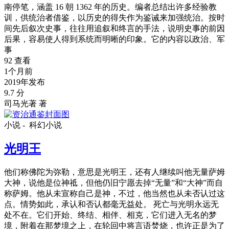
南停笔，涵盖 16 朝 1362 年的历史。编者总结出许多经验教
训，供统治者借鉴，以历史的得失作为鉴诫来加强统治。按时
间先后叙次史事，往往用追叙和终言的手法，说明史事的前因
后果，容易使人得到系统而明晰的印象。它的内容以政治、军
事
92 查看
1个月前
2019年发布
9.7 分
司马光著 著
小说 -
科幻小说
光明王
他们称佛陀为弥勒，意思是光明王，还有人继续叫他无量萨姆
大神，说他是位神祗，但他仍旧宁愿去掉“无量”和“大神”而自
称萨姆。他从未宣称自己是神，不过，他当然也从未否认过这
点。情势如此，承认和否认都毫无益处。 死亡与光明永远无
处不在。它们开始、终结、相伴、相克，它们进入无名的梦
境，附着在那梦境之上，在轮回中将言语焚烧，也许正是为了