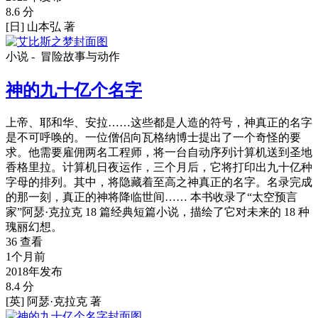
8.6 分
[日] 山本弘 著
小说 -
冒险故事与动作
神的九十亿个名字
上帝、耶和华、安拉……这些都是人造的符号，神真正的名字
是不可呼唤的。一位僧侣向瓦格纳博士提出了一个奇怪的要
求。他需要雇佣两名工程师，将一台自动序列计算机送到圣地
香格里拉。计算机日夜运作，三个月后，它将打印出九十亿种
字母的排列。其中，将隐藏着至高之神真正的名字。名录完成
的那一刻，真正的神将降临世间…… 本书收录了“太空预言
家”阿瑟·克拉克 18 篇经典短篇小说，描绘了它对未来的 18 种
瑰丽幻想。
36 查看
1个月前
2018年发布
8.4 分
[英] 阿瑟·克拉克 著