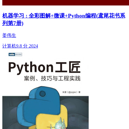
机器学习 : 全彩图解+微课+Python编程(鸢尾花书系
列第7册)
姜伟生
计算机
9.8 分
2024