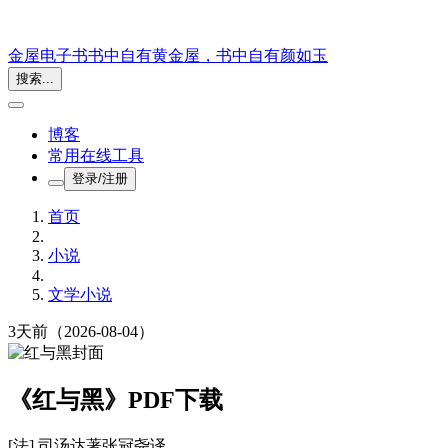
金屋电子书
书中自有黄金屋，书中自有颜如玉
搜索...
博客
常用在线工具
登录/注册
首页
小说
文学小说
3天前
（2026-08-04）
《红与黑》PDF下载
[法] 司汤达
著
张冠尧
译