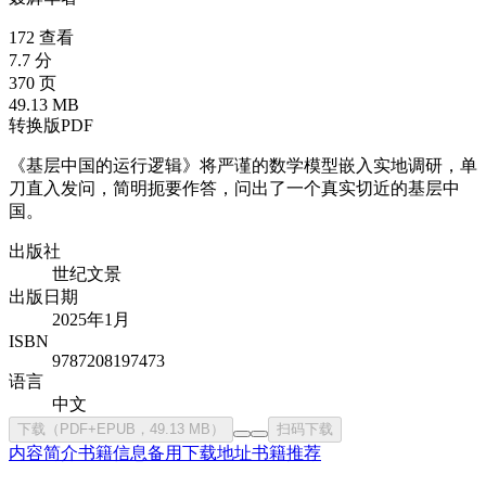
172 查看
7.7 分
370 页
49.13 MB
转换版PDF
《基层中国的运行逻辑》将严谨的数学模型嵌入实地调研，单
刀直入发问，简明扼要作答，问出了一个真实切近的基层中
国。
出版社
世纪文景
出版日期
2025年1月
ISBN
9787208197473
语言
中文
下载（PDF+EPUB，49.13 MB）
扫码下载
内容简介
书籍信息
备用下载地址
书籍推荐