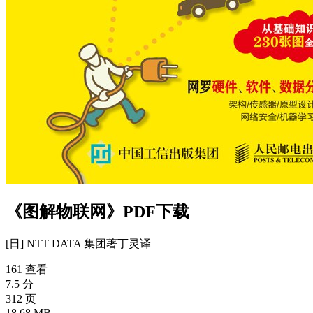
《图解物联网》PDF下载
[日] NTT DATA 集团
著
丁灵
译
161 查看
7.5 分
312 页
18.68 MB