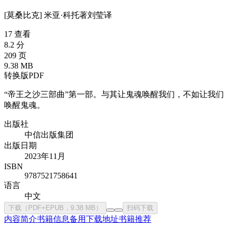
[莫桑比克] 米亚·科托
著
刘莹
译
17 查看
8.2 分
209 页
9.38 MB
转换版PDF
“帝王之沙三部曲”第一部。与其让鬼魂唤醒我们，不如让我们
唤醒鬼魂。
出版社
中信出版集团
出版日期
2023年11月
ISBN
9787521758641
语言
中文
下载（PDF+EPUB，9.38 MB）
扫码下载
内容简介
书籍信息
备用下载地址
书籍推荐