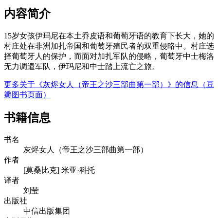
内容简介
15岁女孩伊玛尼在本土乔皮语和葡萄牙语的教育下长大，她的
村庄处在非洲加扎帝国和葡萄牙殖民者的双重侵略中。村庄选
择葡萄牙人的保护，而面对加扎军队的侵略，葡萄牙中士梅洛
无力调遣军队，伊玛尼和中士踏上流亡之旅。
更多关于《灰烬女人（帝王之沙三部曲第一部）》的信息（豆
瓣图书页面）
书籍信息
书名
灰烬女人（帝王之沙三部曲第一部）
作者
[莫桑比克] 米亚·科托
译者
刘莹
出版社
中信出版集团