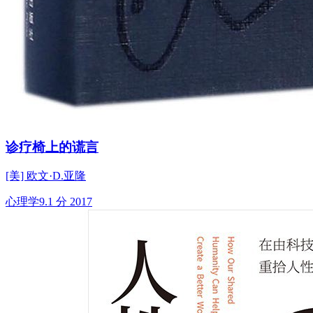
诊疗椅上的谎言
[美] 欧文·D.亚隆
心理学
9.1 分
2017