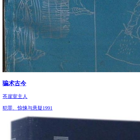
骗术古今
苍崖室主人
犯罪、惊悚与悬疑
1991