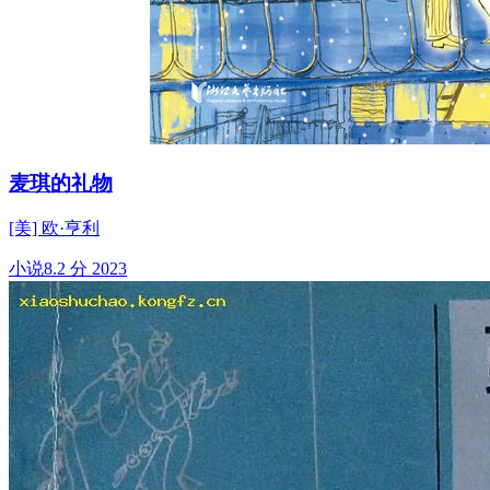
麦琪的礼物
[美] 欧·亨利
小说
8.2 分
2023