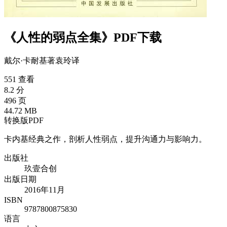
《人性的弱点全集》PDF下载
戴尔·卡耐基
著
袁玲
译
551 查看
8.2 分
496 页
44.72 MB
转换版PDF
卡内基经典之作，剖析人性弱点，提升沟通力与影响力。
出版社
玖壹合创
出版日期
2016年11月
ISBN
9787800875830
语言