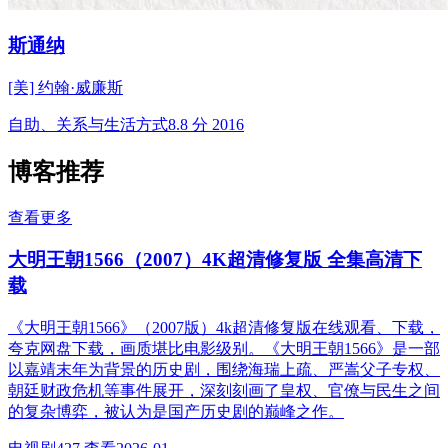
斯通纳
[美] 约翰·威廉斯
自助、关系与生活方式
8.8 分
2016
博客推荐
查看更多
大明王朝1566（2007）4K超清修复版 全集高清下
载
《大明王朝1566》（2007版）4k超清修复版在线观看、下载，
夸克网盘下载，画质堪比电影级别。《大明王朝1566》是一部
以嘉靖末年为背景的历史剧，围绕海瑞上疏、严嵩父子专权、
朝廷财政危机等事件展开，深刻刻画了皇权、官僚与民生之间
的复杂博弈，被认为是国产历史剧的巅峰之作。