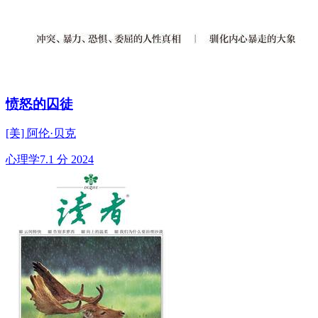
愤怒的囚徒
[美] 阿伦·贝克
心理学
7.1 分
2024