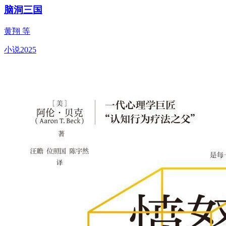
脑洞三国
黄翔 等
小说
2025