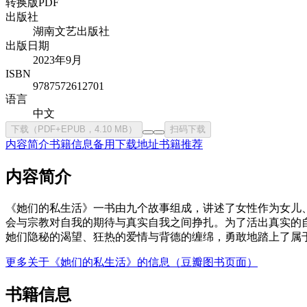
转换版PDF
出版社
湖南文艺出版社
出版日期
2023年9月
ISBN
9787572612701
语言
中文
下载（PDF+EPUB，4.10 MB）
扫码下载
内容简介
书籍信息
备用下载地址
书籍推荐
内容简介
《她们的私生活》一书由九个故事组成，讲述了女性作为女儿
会与宗教对自我的期待与真实自我之间挣扎。为了活出真实的
她们隐秘的渴望、狂热的爱情与背德的缠绵，勇敢地踏上了属
更多关于《她们的私生活》的信息（豆瓣图书页面）
书籍信息