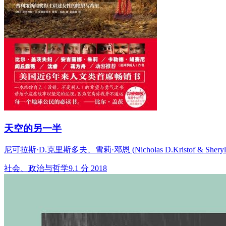
天空的另一半
尼可拉斯·D.克里斯多夫、雪莉·邓恩 (Nicholas D.Kristof & Sheryl
社会、政治与哲学
9.1 分
2018