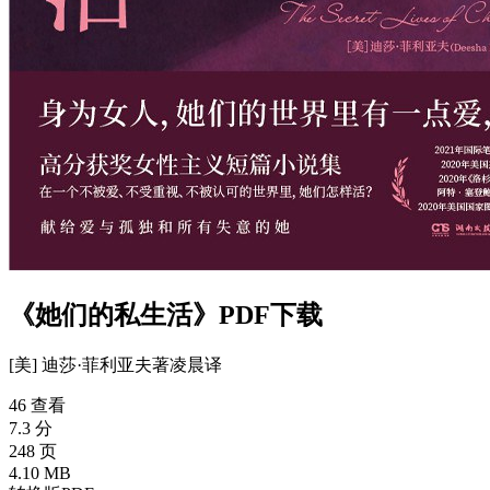
《她们的私生活》PDF下载
[美] 迪莎·菲利亚夫
著
凌晨
译
46 查看
7.3 分
248 页
4.10 MB