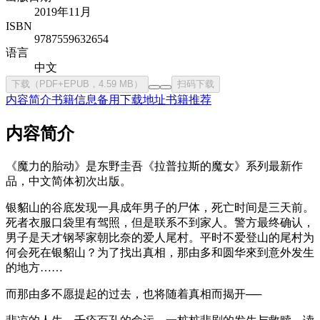
2019年11月
ISBN
9787559632654
语言
中文
下载（PDF+EPUB，4.59 MB）
扫码下载
内容简介
书籍信息
备用下载地址
书籍推荐
内容简介
《魔力的胎动》是东野圭吾《拉普拉斯的魔女》系列最新作
品，中文简体初次出版。
银貂山的谷底发现一具成年男子的尸体，死亡时间是三天前。
死者衣服口袋里有驾照，但是联系不到家人。警方最终确认，
男子是天才钢琴家朝比奈的爱人尾村。平时不爱登山的尾村为
何会死在银貂山？为了找出真相，那由多和圆华來到意外发生
的地方……
而那由多不愿提起的过去，也将随着真相而揭开──