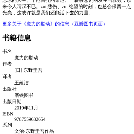
悲凉的人生、千疮百孔的命运、一桩桩悲剧的发生与救赎，读
来令人喟叹不已。zui 悲伤、zui 绝望的时刻，也总会保留一点
光亮，这或许就是我们还能活下去的力量。
更多关于《魔力的胎动》的信息（豆瓣图书页面）
书籍信息
书名
魔力的胎动
作者
[日] 东野圭吾
译者
王蕴洁
出版社
磨铁图书
出版日期
2019年11月
ISBN
9787559632654
系列
文治·东野圭吾作品