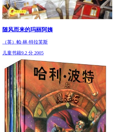
随风而来的玛丽阿姨
（英）帕·林·特拉芙斯
儿童书籍
9.2 分
2005