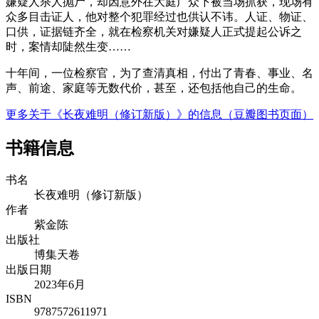
嫌疑人杀人抛尸，却因意外在大庭广众下被当场抓获，现场有
众多目击证人，他对整个犯罪经过也供认不讳。人证、物证、
口供，证据链齐全，就在检察机关对嫌疑人正式提起公诉之
时，案情却陡然生变……
十年间，一位检察官，为了查清真相，付出了青春、事业、名
声、前途、家庭等无数代价，甚至，还包括他自己的生命。
更多关于《长夜难明（修订新版）》的信息（豆瓣图书页面）
书籍信息
书名
长夜难明（修订新版）
作者
紫金陈
出版社
博集天卷
出版日期
2023年6月
ISBN
9787572611971