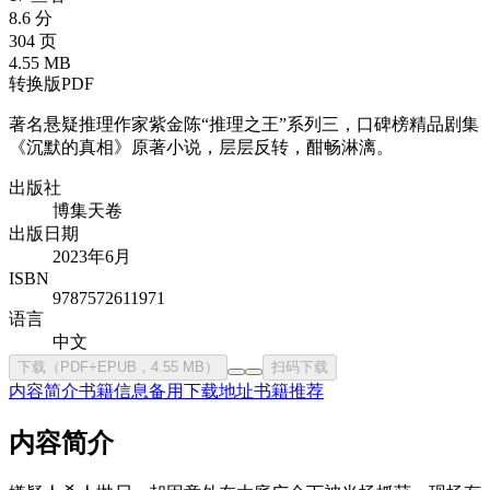
8.6 分
304 页
4.55 MB
转换版PDF
著名悬疑推理作家紫金陈“推理之王”系列三，口碑榜精品剧集
《沉默的真相》原著小说，层层反转，酣畅淋漓。
出版社
博集天卷
出版日期
2023年6月
ISBN
9787572611971
语言
中文
下载（PDF+EPUB，4.55 MB）
扫码下载
内容简介
书籍信息
备用下载地址
书籍推荐
内容简介