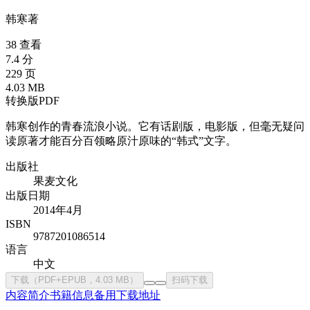
韩寒
著
38 查看
7.4 分
229 页
4.03 MB
转换版PDF
韩寒创作的青春流浪小说。它有话剧版，电影版，但毫无疑问
读原著才能百分百领略原汁原味的“韩式”文字。
出版社
果麦文化
出版日期
2014年4月
ISBN
9787201086514
语言
中文
下载（PDF+EPUB，4.03 MB）
扫码下载
内容简介
书籍信息
备用下载地址