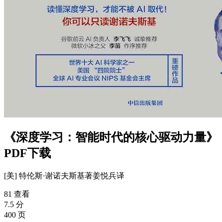
《深度学习：智能时代的核心驱动力量》
PDF下载
[美] 特伦斯·谢诺夫斯基
著
姜悦兵
译
81 查看
7.5 分
400 页