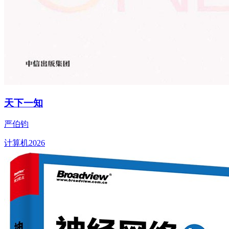
天下一知
严伯钧
计算机
2026