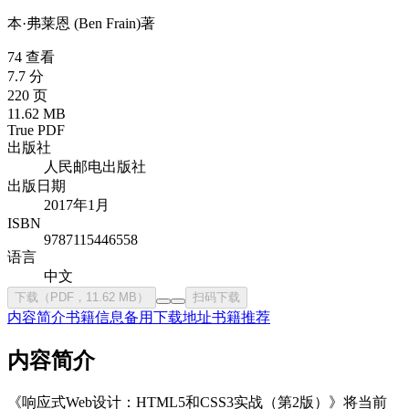
本·弗莱恩 (Ben Frain)
著
74 查看
7.7 分
220 页
11.62 MB
True PDF
出版社
人民邮电出版社
出版日期
2017年1月
ISBN
9787115446558
语言
中文
下载（PDF，11.62 MB）
扫码下载
内容简介
书籍信息
备用下载地址
书籍推荐
内容简介
《响应式Web设计：HTML5和CSS3实战（第2版）》将当前