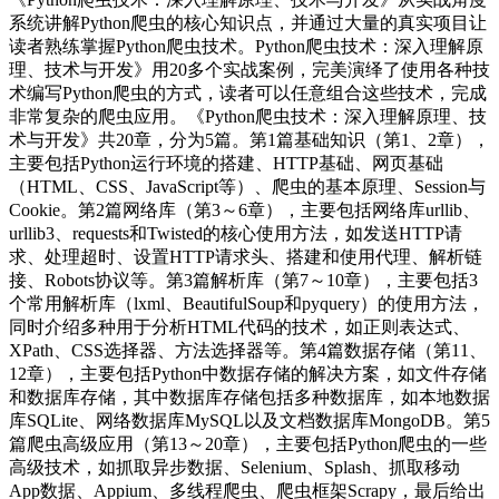
系统讲解Python爬虫的核心知识点，并通过大量的真实项目让
读者熟练掌握Python爬虫技术。Python爬虫技术：深入理解原
理、技术与开发》用20多个实战案例，完美演绎了使用各种技
术编写Python爬虫的方式，读者可以任意组合这些技术，完成
非常复杂的爬虫应用。《Python爬虫技术：深入理解原理、技
术与开发》共20章，分为5篇。第1篇基础知识（第1、2章），
主要包括Python运行环境的搭建、HTTP基础、网页基础
（HTML、CSS、JavaScript等）、爬虫的基本原理、Session与
Cookie。第2篇网络库（第3～6章），主要包括网络库urllib、
urllib3、requests和Twisted的核心使用方法，如发送HTTP请
求、处理超时、设置HTTP请求头、搭建和使用代理、解析链
接、Robots协议等。第3篇解析库（第7～10章），主要包括3
个常用解析库（lxml、BeautifulSoup和pyquery）的使用方法，
同时介绍多种用于分析HTML代码的技术，如正则表达式、
XPath、CSS选择器、方法选择器等。第4篇数据存储（第11、
12章），主要包括Python中数据存储的解决方案，如文件存储
和数据库存储，其中数据库存储包括多种数据库，如本地数据
库SQLite、网络数据库MySQL以及文档数据库MongoDB。第5
篇爬虫高级应用（第13～20章），主要包括Python爬虫的一些
高级技术，如抓取异步数据、Selenium、Splash、抓取移动
App数据、Appium、多线程爬虫、爬虫框架Scrapy，最后给出