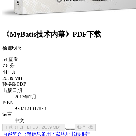
《MyBatis技术内幕》PDF下载
徐郡明
著
53 查看
7.8 分
444 页
26.39 MB
转换版PDF
出版日期
2017年7月
ISBN
9787121317873
语言
中文
下载（PDF+EPUB，26.39 MB）
扫码下载
内容简介
书籍信息
备用下载地址
书籍推荐